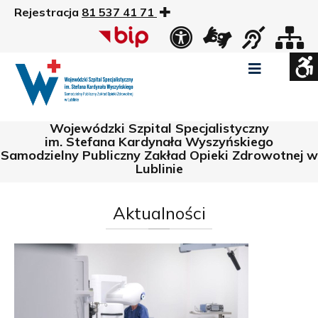
Rejestracja
81 537 41 71
US
Widok
Widok
Wysoki
Wysoki
Wysoki
standardowy
nocny
kontrast
kontrast
kontrast
tryb
tryb
tryb
Pomniejszony
Powiększony
Zwiększ
Standarowy
czarno
czarno
żółto
rozmiar
rozmiar
odstępy
rozmiar
Wojewódzki Szpital Specjalistyczny
-
-
-
czcionki
czcionki
pomiędzy
czcionki
biały
żółty
czarny
Zamkni
im. Stefana Kardynała Wyszyńskiego
literami
Samodzielny Publiczny Zakład Opieki Zdrowotnej w
ustawi
Lublinie
WCAG
Aktualności