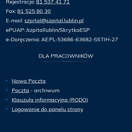
Rejestracja:
81 537 41 71
Fax:
81 525 80 30
E-mail:
szpital@szpital.lublin.pl
ePUAP: /szpitallublin/SkrytkaESP
e-Doręczenia: AE:PL-53686-63682-SSTIH-27
DLA
PRACOWNIKÓW
Nowa Poczta
Poczta
- archiwum
Klauzula informacyjna (RODO)
Logowanie do panelu strony