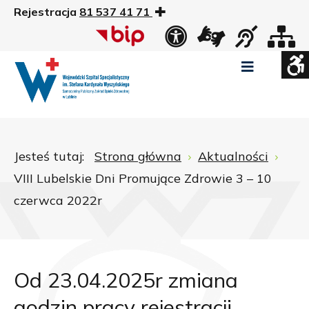
Rejestracja
81 537 41 71
US
Widok
Widok
Wysoki
Wysoki
Wysoki
standardowy
nocny
kontrast
kontrast
kontrast
tryb
tryb
tryb
Pomniejszony
Powiększony
Zwiększ
Standarowy
czarno
czarno
żółto
rozmiar
rozmiar
odstępy
rozmiar
-
-
-
czcionki
czcionki
pomiędzy
czcionki
biały
żółty
czarny
Zamkni
literami
Jesteś tutaj:
Strona główna
Aktualności
ustawi
VIII Lubelskie Dni Promujące Zdrowie 3 – 10
WCAG
czerwca 2022r
Od 23.04.2025r zmiana
godzin pracy rejestracji