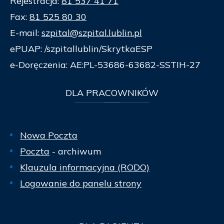
Rejestracja:
81 537 41 71
Fax:
81 525 80 30
E-mail:
szpital@szpital.lublin.pl
ePUAP: /szpitallublin/SkrytkaESP
e-Doręczenia: AE:PL-53686-63682-SSTIH-27
DLA
PRACOWNIKÓW
Nowa Poczta
Poczta
- archiwum
Klauzula informacyjna (RODO)
Logowanie do panelu strony