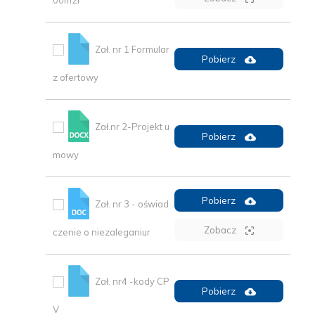
Zał. nr 1 Formular
Pobierz
z ofertowy
Zał.nr 2-Projekt u
Pobierz
mowy
Pobierz
Zał. nr 3 - oświad
Zobacz
czenie o niezaleganiur
Zał. nr4 -kody CP
Pobierz
V