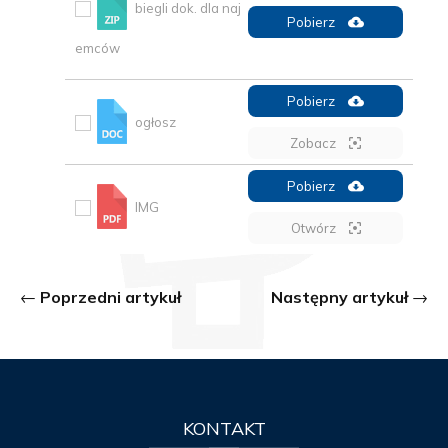
biegli dok. dla naj
Pobierz
emców
Pobierz
ogłosz
Zobacz
Pobierz
IMG
Otwórz
Poprzedni artykuł
Następny artykuł
KONTAKT