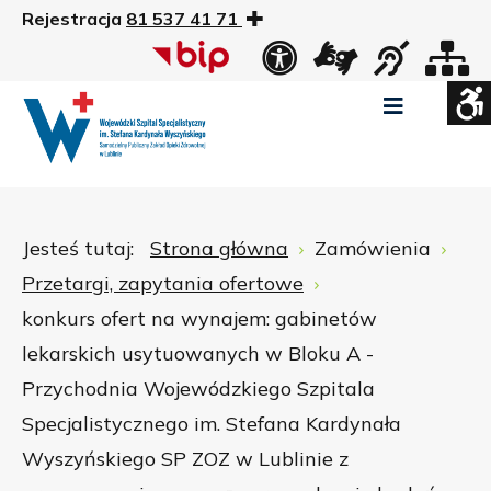
Rejestracja
81 537 41 71
US
Widok
Widok
Wysoki
Wysoki
Wysoki
standardowy
nocny
kontrast
kontrast
kontrast
tryb
tryb
tryb
Pomniejszony
Powiększony
Zwiększ
Standarowy
czarno
czarno
żółto
rozmiar
rozmiar
odstępy
rozmiar
-
-
-
czcionki
czcionki
pomiędzy
czcionki
biały
żółty
czarny
Zamkni
literami
Jesteś tutaj:
Strona główna
Zamówienia
ustawi
Przetargi, zapytania ofertowe
WCAG
konkurs ofert na wynajem: gabinetów
lekarskich usytuowanych w Bloku A -
Przychodnia Wojewódzkiego Szpitala
Specjalistycznego im. Stefana Kardynała
Wyszyńskiego SP ZOZ w Lublinie z