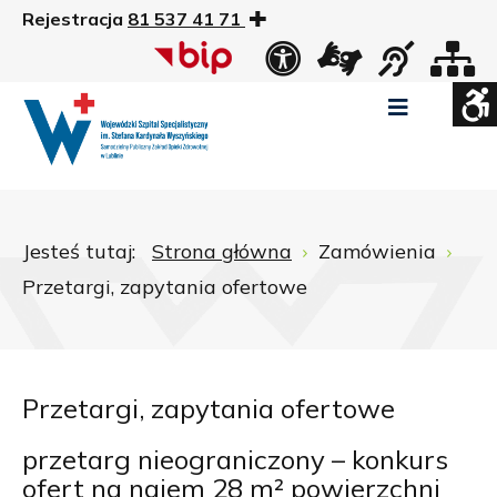
Rejestracja
81 537 41 71
US
Widok
Widok
Wysoki
Wysoki
Wysoki
standardowy
nocny
kontrast
kontrast
kontrast
tryb
tryb
tryb
Pomniejszony
Powiększony
Zwiększ
Standarowy
czarno
czarno
żółto
rozmiar
rozmiar
odstępy
rozmiar
-
-
-
czcionki
czcionki
pomiędzy
czcionki
biały
żółty
czarny
Zamkni
literami
Jesteś tutaj:
Strona główna
Zamówienia
ustawi
Przetargi, zapytania ofertowe
WCAG
Przetargi, zapytania ofertowe
przetarg nieograniczony – konkurs
ofert na najem 28 m² powierzchni