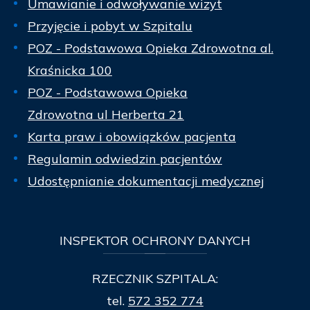
Umawianie i odwoływanie wizyt
Przyjęcie i pobyt w Szpitalu
POZ - Podstawowa Opieka Zdrowotna al.
Kraśnicka 100
POZ - Podstawowa Opieka
Zdrowotna ul Herberta 21
Karta praw i obowiązków pacjenta
Regulamin odwiedzin pacjentów
Udostępnianie dokumentacji medycznej
INSPEKTOR
OCHRONY DANYCH
RZECZNIK SZPITALA:
tel.
572 352 774