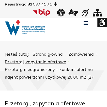
Rejestracja
81 537 41 71
US
Widok
Widok
Wysoki
Wysoki
Wysoki
standardowy
nocny
kontrast
kontrast
kontrast
tryb
tryb
tryb
Pomniejszony
Powiększony
Zwiększ
Standarowy
czarno
czarno
żółto
rozmiar
rozmiar
odstępy
rozmiar
-
-
-
czcionki
czcionki
pomiędzy
czcionki
biały
żółty
czarny
Zamkni
literami
Jesteś tutaj:
Strona główna
Zamówienia
ustawi
Przetargi, zapytania ofertowe
WCAG
Przetarg nieograniczony – konkurs ofert na
najem: powierzchni użytkowej 20,00 m2 (2)
Przetargi, zapytania ofertowe