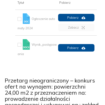
Tytuł
Pobierz
Pobierz
Ogłoszenie auto
Zobacz
maty 2024
Wynik_postępow
Pobierz
ania
Przetarg nieograniczony – konkurs
ofert na wynajem: powierzchni
24,00 m2 z przeznaczeniem na:
prowadzenie działalności
gospodarczej i usługowej np.: zakład