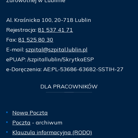
Zdrowotnej w Lublinie
Al. Kraśnicka 100, 20-718 Lublin
Rejestracja:
81 537 41 71
Fax:
81 525 80 30
E-mail:
szpital@szpital.lublin.pl
ePUAP: /szpitallublin/SkrytkaESP
e-Doręczenia: AE:PL-53686-63682-SSTIH-27
DLA
PRACOWNIKÓW
Nowa Poczta
Poczta
- archiwum
Klauzula informacyjna (RODO)