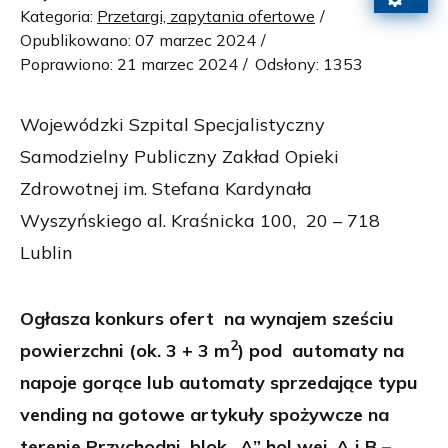
Kategoria:
Przetargi, zapytania ofertowe
Opublikowano: 07 marzec 2024
Poprawiono: 21 marzec 2024
Odsłony: 1353
Wojewódzki Szpital Specjalistyczny
Samodzielny Publiczny Zakład Opieki
Zdrowotnej im. Stefana Kardynała
Wyszyńskiego al. Kraśnicka 100, 20 – 718
Lublin
Ogłasza konkurs ofert na wynajem sześciu
2
powierzchni (ok. 3 + 3 m
) pod automaty na
napoje gorące lub automaty sprzedające typu
vending na gotowe artykuły spożywcze na
terenie Przychodni, blok „A” hol wej. A i B –