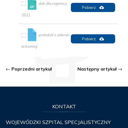
dok dla najemcy
Pobierz
2021
protokół z zebran
Pobierz
ia komisji
Poprzedni artykuł
Następny artykuł
KONTAKT
WOJEWÓDZKI SZPITAL SPECJALISTYCZNY