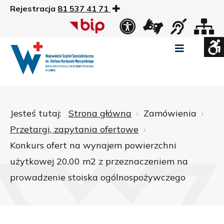
Rejestracja
81 537 41 71
US
Widok
Widok
Wysoki
Wysoki
Wysoki
standardowy
nocny
kontrast
kontrast
kontrast
tryb
tryb
tryb
Pomniejszony
Powiększony
Zwiększ
Standarowy
czarno
czarno
żółto
rozmiar
rozmiar
odstępy
rozmiar
-
-
-
czcionki
czcionki
pomiędzy
czcionki
biały
żółty
czarny
Zamkni
literami
Jesteś tutaj:
Strona główna
Zamówienia
ustawi
Przetargi, zapytania ofertowe
WCAG
Konkurs ofert na wynajem powierzchni
użytkowej 20,00 m2 z przeznaczeniem na
prowadzenie stoiska ogólnospożywczego